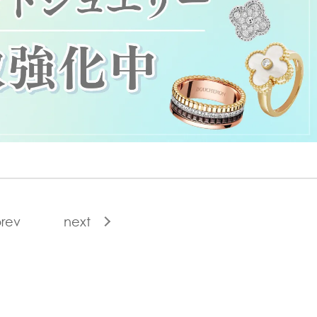
rev
next