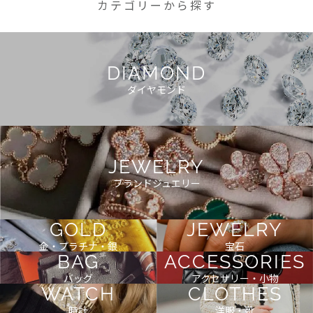
カテゴリーから探す
DIAMOND
ダイヤモンド
JEWELRY
ブランドジュエリー
GOLD
JEWELRY
金・プラチナ・銀
宝石
BAG
ACCESSORIES
バッグ
アクセサリー・小物
WATCH
CLOTHES
時計
洋服・靴