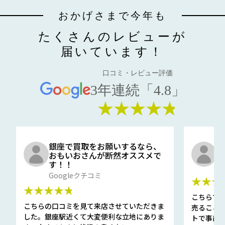
おかげさまで今年も
たくさんのレビューが
届いています！
口コミ・レビュー評価
3年連続「4.8」
★★★★★
銀座で買取をお願いするなら、
口
おもいおさんが断然オススメで
と
す！！
G
Googleクチコミ
★★★
★★★★★
こちらで
こちらの口コミを見て来店させていただきま
売ること
した。銀座駅近くて大変便利な立地にありま
トで事前