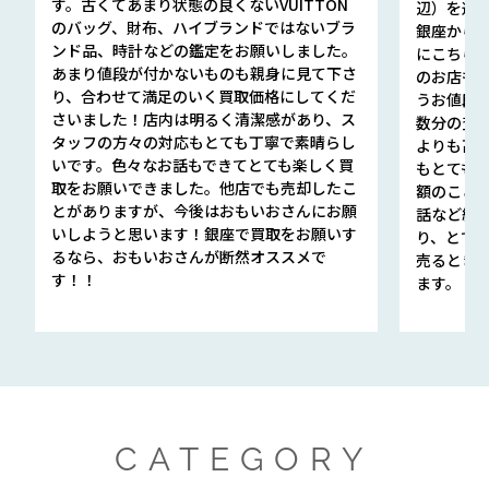
す。古くてあまり状態の良くないVUITTON
辺）を選ん
のバッグ、財布、ハイブランドではないブラ
銀座から徒
ンド品、時計などの鑑定をお願いしました。
にこちら
あまり値段が付かないものも親身に見て下さ
のお店も指輪
り、合わせて満足のいく買取価格にしてくだ
うお値段
さいました！店内は明るく清潔感があり、ス
数分の査定
タッフの方々の対応もとても丁寧で素晴らし
よりも高
いです。色々なお話もできてとても楽しく買
もとても
取をお願いできました。他店でも売却したこ
額のこと
とがありますが、今後はおもいおさんにお願
話など細か
いしようと思います！銀座で買取をお願いす
り、とて
るなら、おもいおさんが断然オススメで
売るとき
す！！
ます。
CATEGORY