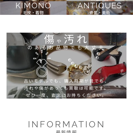
KIMONO
ANTIQUES
毛皮・着物
骨董・美術
傷
汚れ
や
のあるお品物でも大丈夫
古いモデルでも、購入時期が昔でも、
汚れや傷があっても買取は可能です。
ぜひ一度、査定にお持ちください。
INFORMATION
最新情報