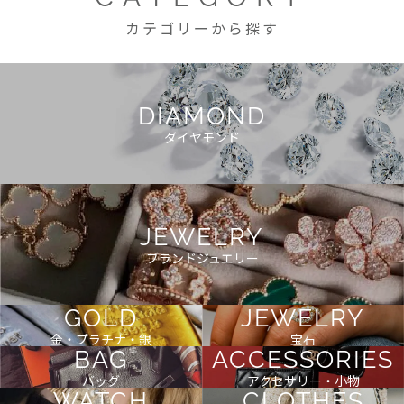
カテゴリーから探す
DIAMOND
ダイヤモンド
JEWELRY
ブランドジュエリー
GOLD
JEWELRY
金・プラチナ・銀
宝石
BAG
ACCESSORIES
バッグ
アクセサリー・小物
WATCH
CLOTHES