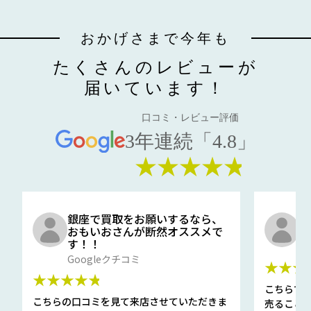
おかげさまで今年も
たくさんのレビューが
届いています！
口コミ・レビュー評価
3年連続「4.8」
★★★★★
銀座で買取をお願いするなら、
口
おもいおさんが断然オススメで
と
す！！
G
Googleクチコミ
★★★
★★★★★
こちらで
こちらの口コミを見て来店させていただきま
売ること