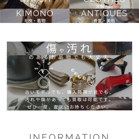
時計
洋服・靴
KIMONO
ANTIQUES
毛皮・着物
骨董・美術
傷
汚れ
や
のあるお品物でも大丈夫
古いモデルでも、購入時期が昔でも、
汚れや傷があっても買取は可能です。
ぜひ一度、査定にお持ちください。
INFORMATION