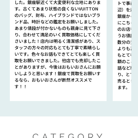
した。銀座駅近くて大変便利な立地にありま
トで事前
す。古くてあまり状態の良くないVUITTON
辺）を選ん
のバッグ、財布、ハイブランドではないブラ
銀座から徒
ンド品、時計などの鑑定をお願いしました。
にこちら
あまり値段が付かないものも親身に見て下さ
のお店も指輪
り、合わせて満足のいく買取価格にしてくだ
うお値段
さいました！店内は明るく清潔感があり、ス
数分の査定
タッフの方々の対応もとても丁寧で素晴らし
よりも高
いです。色々なお話もできてとても楽しく買
もとても
取をお願いできました。他店でも売却したこ
額のこと
とがありますが、今後はおもいおさんにお願
話など細か
いしようと思います！銀座で買取をお願いす
り、とて
るなら、おもいおさんが断然オススメで
売るとき
す！！
ます。
CATEGORY