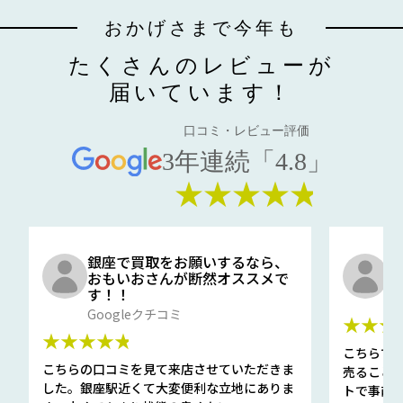
おかげさまで今年も
たくさんのレビューが
届いています！
口コミ・レビュー評価
3年連続「4.8」
★★★★★
銀座で買取をお願いするなら、
口
おもいおさんが断然オススメで
と
す！！
G
Googleクチコミ
★★★
★★★★★
こちらで
こちらの口コミを見て来店させていただきま
売ること
した。銀座駅近くて大変便利な立地にありま
トで事前