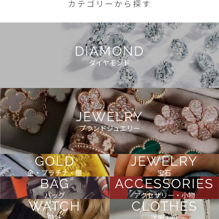
カテゴリーから探す
DIAMOND
ダイヤモンド
JEWELRY
ブランドジュエリー
GOLD
JEWELRY
金・プラチナ・銀
宝石
BAG
ACCESSORIES
バッグ
アクセサリー・小物
WATCH
CLOTHES
時計
洋服・靴