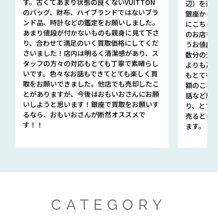
す。古くてあまり状態の良くないVUITTON
辺）を選ん
のバッグ、財布、ハイブランドではないブラ
銀座から徒
ンド品、時計などの鑑定をお願いしました。
にこちら
あまり値段が付かないものも親身に見て下さ
のお店も指輪
り、合わせて満足のいく買取価格にしてくだ
うお値段
さいました！店内は明るく清潔感があり、ス
数分の査定
タッフの方々の対応もとても丁寧で素晴らし
よりも高
いです。色々なお話もできてとても楽しく買
もとても
取をお願いできました。他店でも売却したこ
額のこと
とがありますが、今後はおもいおさんにお願
話など細か
いしようと思います！銀座で買取をお願いす
り、とて
るなら、おもいおさんが断然オススメで
売るとき
す！！
ます。
CATEGORY