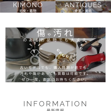
KIMONO
ANTIQUES
毛皮・着物
骨董・美術
傷
汚れ
や
のあるお品物でも大丈夫
古いモデルでも、購入時期が昔でも、
汚れや傷があっても買取は可能です。
ぜひ一度、査定にお持ちください。
INFORMATION
最新情報