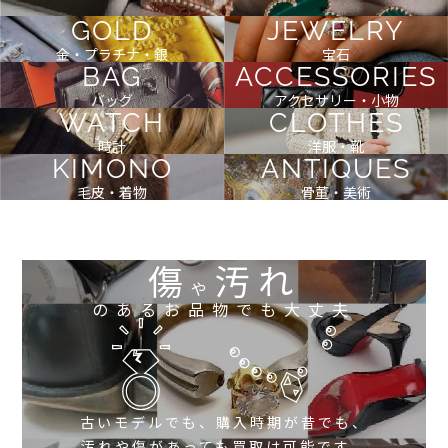
GOLD
JEWELRY
金・プラチナ・銀
宝石
BAG
ACCESSORIES
バッグ
アクセサリー・小物
WATCH
CLOTHES
時計
洋服・靴
KIMONO
ANTIQUES
毛皮・着物
骨董・美術
傷
汚れ
や
のあるお品物でも大丈夫
古いモデルでも、購入時期が昔でも、
汚れや傷があっても買取は可能です。