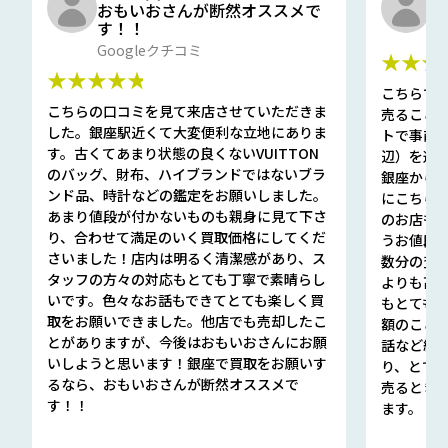
おもいおさんが断然オススメで
と
す！！
G
Googleクチコミ
★★★
★★★★★
こちらで
こちらの口コミを見て来店させていただきま
売ること
した。銀座駅近くて大変便利な立地にありま
トで事前
す。古くてあまり状態の良くないVUITTON
辺）を選ん
のバッグ、財布、ハイブランドではないブラ
銀座から徒
ンド品、時計などの鑑定をお願いしました。
にこちら
あまり値段が付かないものも親身に見て下さ
のお店も指輪
り、合わせて満足のいく買取価格にしてくだ
うお値段
さいました！店内は明るく清潔感があり、ス
数分の査定
タッフの方々の対応もとても丁寧で素晴らし
よりも高
いです。色々なお話もできてとても楽しく買
もとても
取をお願いできました。他店でも売却したこ
額のこと
とがありますが、今後はおもいおさんにお願
話など細か
いしようと思います！銀座で買取をお願いす
り、とて
るなら、おもいおさんが断然オススメで
売るとき
す！！
ます。