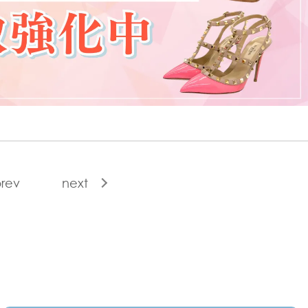
rev
next