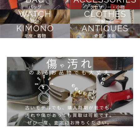
バッグ
アクセサリー・小物
WATCH
CLOTHES
時計
洋服・靴
KIMONO
ANTIQUES
毛皮・着物
骨董・美術
傷
汚れ
や
のあるお品物でも大丈夫
古いモデルでも、購入時期が昔でも、
汚れや傷があっても買取は可能です。
ぜひ一度、査定にお持ちください。