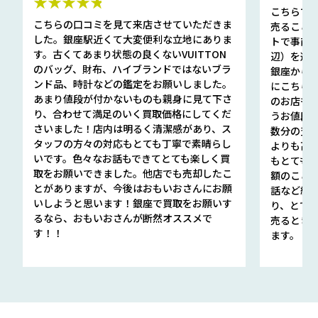
★★★★★
こちらで
こちらの口コミを見て来店させていただきま
売ること
した。銀座駅近くて大変便利な立地にありま
トで事前
す。古くてあまり状態の良くないVUITTON
辺）を選ん
のバッグ、財布、ハイブランドではないブラ
銀座から徒
ンド品、時計などの鑑定をお願いしました。
にこちら
あまり値段が付かないものも親身に見て下さ
のお店も指輪
り、合わせて満足のいく買取価格にしてくだ
うお値段
さいました！店内は明るく清潔感があり、ス
数分の査定
タッフの方々の対応もとても丁寧で素晴らし
よりも高
いです。色々なお話もできてとても楽しく買
もとても
取をお願いできました。他店でも売却したこ
額のこと
とがありますが、今後はおもいおさんにお願
話など細か
いしようと思います！銀座で買取をお願いす
り、とて
るなら、おもいおさんが断然オススメで
売るとき
す！！
ます。