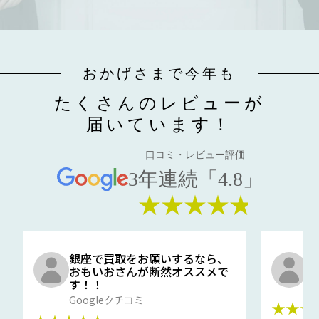
おかげさまで今年も
たくさんのレビューが
届いています！
口コミ・レビュー評価
3年連続「4.8」
★★★★★
銀座で買取をお願いするなら、
口
おもいおさんが断然オススメで
と
す！！
G
Googleクチコミ
★★★