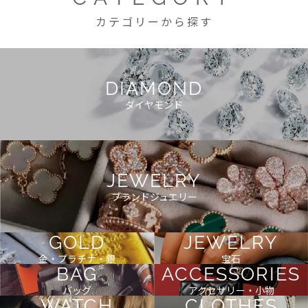
カテゴリーから探す
DIAMOND
ダイヤモンド
JEWELRY
ブランドジュエリー
GOLD
JEWELRY
金・プラチナ・銀
宝石
BAG
ACCESSORIES
バッグ
アクセサリー・小物
WATCH
CLOTHES