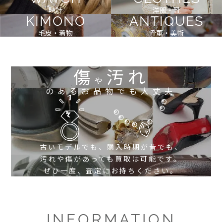
時計
洋服・靴
KIMONO
ANTIQUES
毛皮・着物
骨董・美術
傷
汚れ
や
のあるお品物でも大丈夫
古いモデルでも、購入時期が昔でも、
汚れや傷があっても買取は可能です。
ぜひ一度、査定にお持ちください。
INFORMATION