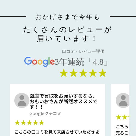
おかげさまで今年も
たくさんのレビューが
届いています！
口コミ・レビュー評価
3年連続「4.8」
★★★★★
銀座で買取をお願いするなら、
口
おもいおさんが断然オススメで
と
す！！
G
Googleクチコミ
★★★
★★★★★
こちらで
こちらの口コミを見て来店させていただきま
売ること