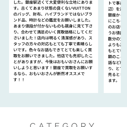
した。銀座駅近くて大変便利な立地にありま
トで事前
す。古くてあまり状態の良くないVUITTON
辺）を選ん
のバッグ、財布、ハイブランドではないブラ
銀座から徒
ンド品、時計などの鑑定をお願いしました。
にこちら
あまり値段が付かないものも親身に見て下さ
のお店も指輪
り、合わせて満足のいく買取価格にしてくだ
うお値段
さいました！店内は明るく清潔感があり、ス
数分の査定
タッフの方々の対応もとても丁寧で素晴らし
よりも高
いです。色々なお話もできてとても楽しく買
もとても
取をお願いできました。他店でも売却したこ
額のこと
とがありますが、今後はおもいおさんにお願
話など細か
いしようと思います！銀座で買取をお願いす
り、とて
るなら、おもいおさんが断然オススメで
売るとき
す！！
ます。
CATEGORY