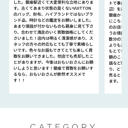
した。銀座駅近くて大変便利な立地にありま
トで事前
す。古くてあまり状態の良くないVUITTON
辺）を選ん
のバッグ、財布、ハイブランドではないブラ
銀座から徒
ンド品、時計などの鑑定をお願いしました。
にこちら
あまり値段が付かないものも親身に見て下さ
のお店も指輪
り、合わせて満足のいく買取価格にしてくだ
うお値段
さいました！店内は明るく清潔感があり、ス
数分の査定
タッフの方々の対応もとても丁寧で素晴らし
よりも高
いです。色々なお話もできてとても楽しく買
もとても
取をお願いできました。他店でも売却したこ
額のこと
とがありますが、今後はおもいおさんにお願
話など細か
いしようと思います！銀座で買取をお願いす
り、とて
るなら、おもいおさんが断然オススメで
売るとき
す！！
ます。
CATEGORY