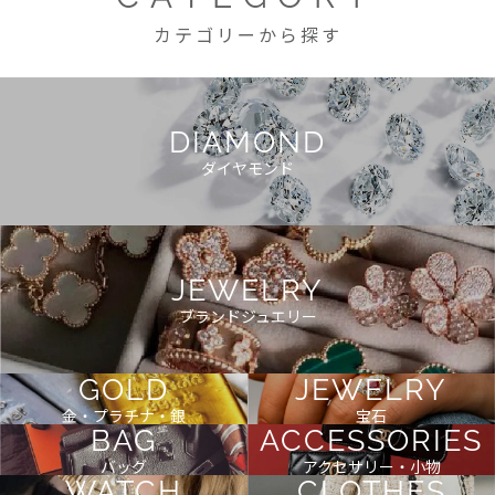
カテゴリーから探す
DIAMOND
ダイヤモンド
JEWELRY
ブランドジュエリー
GOLD
JEWELRY
金・プラチナ・銀
宝石
BAG
ACCESSORIES
バッグ
アクセサリー・小物
WATCH
CLOTHES