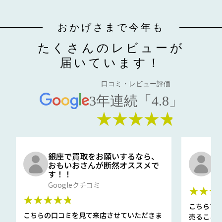
おかげさまで今年も
たくさんのレビューが
届いています！
口コミ・レビュー評価
3年連続「4.8」
★★★★★
銀座で買取をお願いするなら、
口
おもいおさんが断然オススメで
と
す！！
G
Googleクチコミ
★★★
★★★★★
こちらで
こちらの口コミを見て来店させていただきま
売ること