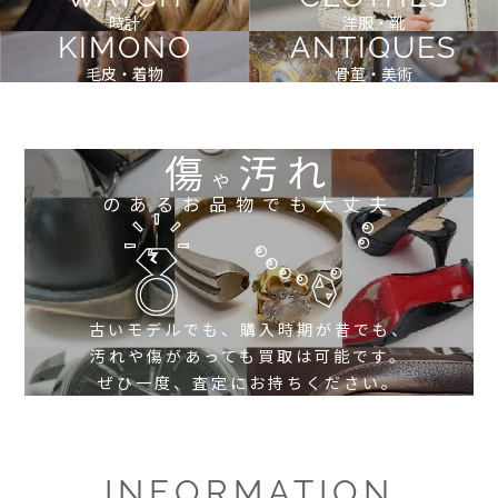
時計
洋服・靴
KIMONO
ANTIQUES
毛皮・着物
骨董・美術
傷
汚れ
や
のあるお品物でも大丈夫
古いモデルでも、購入時期が昔でも、
汚れや傷があっても買取は可能です。
ぜひ一度、査定にお持ちください。
INFORMATION