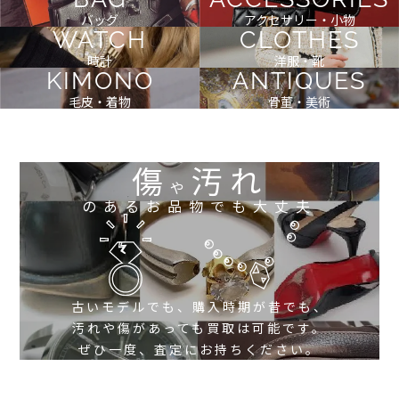
バッグ
アクセサリー・小物
WATCH
CLOTHES
時計
洋服・靴
KIMONO
ANTIQUES
毛皮・着物
骨董・美術
傷
汚れ
や
のあるお品物でも大丈夫
古いモデルでも、購入時期が昔でも、
汚れや傷があっても買取は可能です。
ぜひ一度、査定にお持ちください。