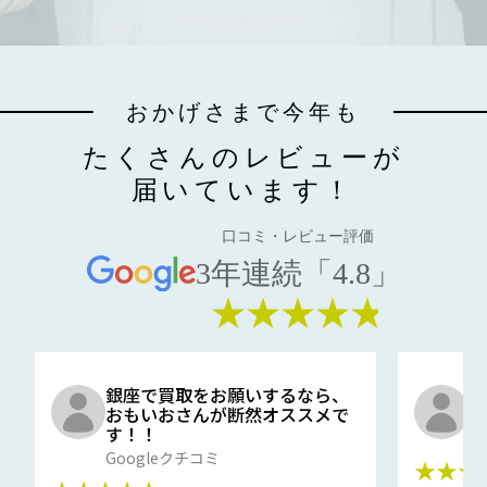
おかげさまで今年も
たくさんのレビューが
届いています！
口コミ・レビュー評価
3年連続「4.8」
★★★★★
銀座で買取をお願いするなら、
口
おもいおさんが断然オススメで
と
す！！
G
Googleクチコミ
★★★