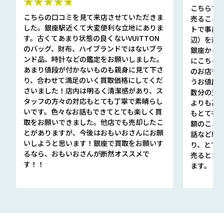
★★★★★
こちらで
こちらの口コミを見て来店させていただきま
売ること
した。銀座駅近くて大変便利な立地にありま
トで事前
す。古くてあまり状態の良くないVUITTON
辺）を選ん
のバッグ、財布、ハイブランドではないブラ
銀座から徒
ンド品、時計などの鑑定をお願いしました。
にこちら
あまり値段が付かないものも親身に見て下さ
のお店も指輪
り、合わせて満足のいく買取価格にしてくだ
うお値段
さいました！店内は明るく清潔感があり、ス
数分の査定
タッフの方々の対応もとても丁寧で素晴らし
よりも高
いです。色々なお話もできてとても楽しく買
もとても
取をお願いできました。他店でも売却したこ
額のこと
とがありますが、今後はおもいおさんにお願
話など細か
いしようと思います！銀座で買取をお願いす
り、とて
るなら、おもいおさんが断然オススメで
売るとき
す！！
ます。