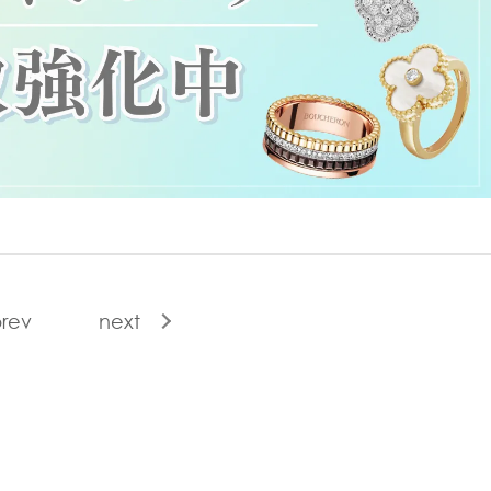
rev
next