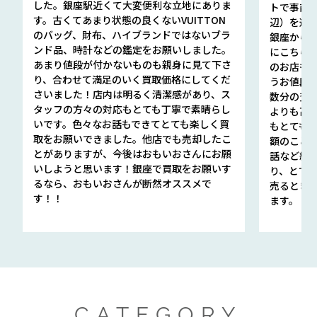
した。銀座駅近くて大変便利な立地にありま
トで事前
す。古くてあまり状態の良くないVUITTON
辺）を選ん
のバッグ、財布、ハイブランドではないブラ
銀座から徒
ンド品、時計などの鑑定をお願いしました。
にこちら
あまり値段が付かないものも親身に見て下さ
のお店も指輪
り、合わせて満足のいく買取価格にしてくだ
うお値段
さいました！店内は明るく清潔感があり、ス
数分の査定
タッフの方々の対応もとても丁寧で素晴らし
よりも高
いです。色々なお話もできてとても楽しく買
もとても
取をお願いできました。他店でも売却したこ
額のこと
とがありますが、今後はおもいおさんにお願
話など細か
いしようと思います！銀座で買取をお願いす
り、とて
るなら、おもいおさんが断然オススメで
売るとき
す！！
ます。
CATEGORY