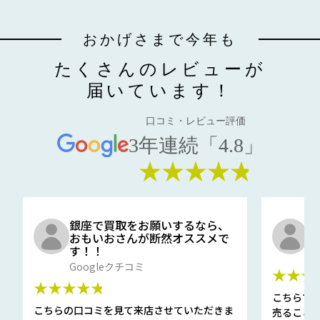
おかげさまで今年も
たくさんのレビューが
届いています！
口コミ・レビュー評価
3年連続「4.8」
★★★★★
銀座で買取をお願いするなら、
口
おもいおさんが断然オススメで
と
す！！
G
Googleクチコミ
★★★
★★★★★
こちらで
こちらの口コミを見て来店させていただきま
売ること