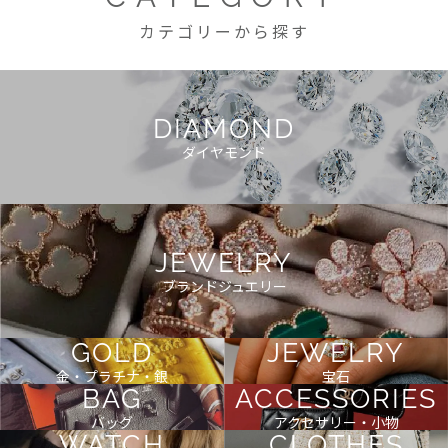
カテゴリーから探す
DIAMOND
ダイヤモンド
JEWELRY
ブランドジュエリー
GOLD
JEWELRY
金・プラチナ・銀
宝石
BAG
ACCESSORIES
バッグ
アクセサリー・小物
WATCH
CLOTHES