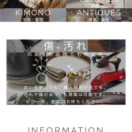
時計
洋服・靴
KIMONO
ANTIQUES
毛皮・着物
骨董・美術
傷
汚れ
や
のあるお品物でも大丈夫
古いモデルでも、購入時期が昔でも、
汚れや傷があっても買取は可能です。
ぜひ一度、査定にお持ちください。
INFORMATION