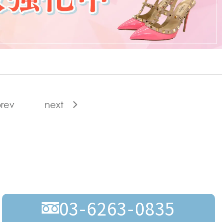
rev
next
03-6263-0835