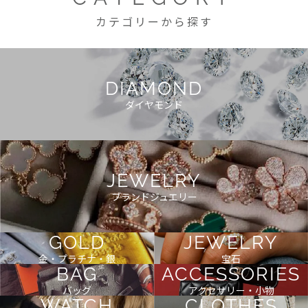
カテゴリーから探す
DIAMOND
ダイヤモンド
JEWELRY
ブランドジュエリー
GOLD
JEWELRY
金・プラチナ・銀
宝石
BAG
ACCESSORIES
バッグ
アクセサリー・小物
WATCH
CLOTHES