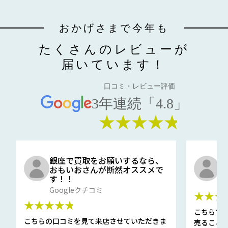
おかげさまで今年も
たくさんのレビューが
届いています！
口コミ・レビュー評価
3年連続「4.8」
★★★★★
銀座で買取をお願いするなら、
口
おもいおさんが断然オススメで
と
す！！
G
Googleクチコミ
★★★
★★★★★
こちらで
こちらの口コミを見て来店させていただきま
売ること