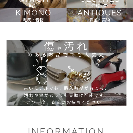
時計
洋服・靴
KIMONO
ANTIQUES
毛皮・着物
骨董・美術
傷
汚れ
や
のあるお品物でも大丈夫
古いモデルでも、購入時期が昔でも、
汚れや傷があっても買取は可能です。
ぜひ一度、査定にお持ちください。
INFORMATION