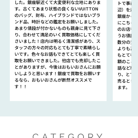
した。銀座駅近くて大変便利な立地にありま
トで事前
す。古くてあまり状態の良くないVUITTON
辺）を選ん
のバッグ、財布、ハイブランドではないブラ
銀座から徒
ンド品、時計などの鑑定をお願いしました。
にこちら
あまり値段が付かないものも親身に見て下さ
のお店も指輪
り、合わせて満足のいく買取価格にしてくだ
うお値段
さいました！店内は明るく清潔感があり、ス
数分の査定
タッフの方々の対応もとても丁寧で素晴らし
よりも高
いです。色々なお話もできてとても楽しく買
もとても
取をお願いできました。他店でも売却したこ
額のこと
とがありますが、今後はおもいおさんにお願
話など細か
いしようと思います！銀座で買取をお願いす
り、とて
るなら、おもいおさんが断然オススメで
売るとき
す！！
ます。
CATEGORY