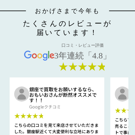
おかげさまで今年も
たくさんのレビューが
届いています！
口コミ・レビュー評価
3年連続「4.8」
★★★★★
銀座で買取をお願いするなら、
口
おもいおさんが断然オススメで
と
す！！
G
Googleクチコミ
★★★
★★★★★
こちらで
こちらの口コミを見て来店させていただきま
売ること
した。銀座駅近くて大変便利な立地にありま
トで事前