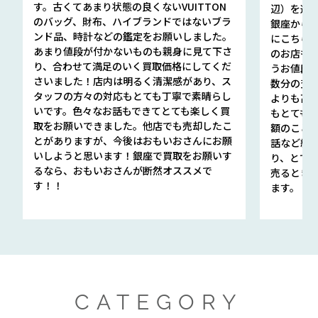
す。古くてあまり状態の良くないVUITTON
辺）を選ん
のバッグ、財布、ハイブランドではないブラ
銀座から徒
ンド品、時計などの鑑定をお願いしました。
にこちら
あまり値段が付かないものも親身に見て下さ
のお店も指輪
り、合わせて満足のいく買取価格にしてくだ
うお値段
さいました！店内は明るく清潔感があり、ス
数分の査定
タッフの方々の対応もとても丁寧で素晴らし
よりも高
いです。色々なお話もできてとても楽しく買
もとても
取をお願いできました。他店でも売却したこ
額のこと
とがありますが、今後はおもいおさんにお願
話など細か
いしようと思います！銀座で買取をお願いす
り、とて
るなら、おもいおさんが断然オススメで
売るとき
す！！
ます。
CATEGORY