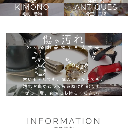
時計
洋服・靴
KIMONO
ANTIQUES
毛皮・着物
骨董・美術
傷
汚れ
や
のあるお品物でも大丈夫
古いモデルでも、購入時期が昔でも、
汚れや傷があっても買取は可能です。
ぜひ一度、査定にお持ちください。
INFORMATION