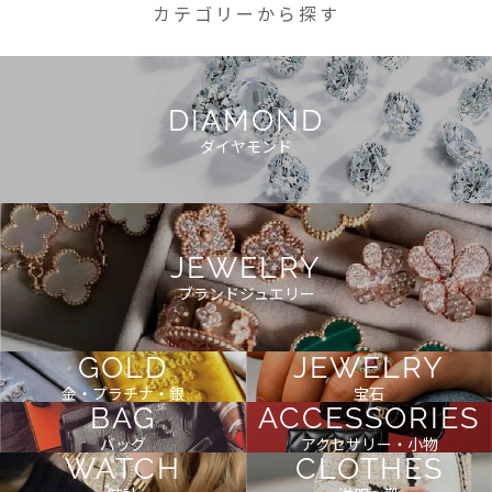
カテゴリーから探す
DIAMOND
ダイヤモンド
JEWELRY
ブランドジュエリー
GOLD
JEWELRY
金・プラチナ・銀
宝石
BAG
ACCESSORIES
バッグ
アクセサリー・小物
WATCH
CLOTHES