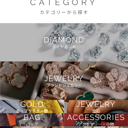
CATEGORY
カテゴリーから探す
DIAMOND
ダイヤモンド
JEWELRY
ブランドジュエリー
GOLD
JEWELRY
金・プラチナ・銀
宝石
BAG
ACCESSORIES
バッグ
アクセサリー・小物