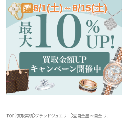
8/1(土)～8/15(土)
TOP
買取実績
ブランドジュエリー
杢目金屋 木目金 リ...