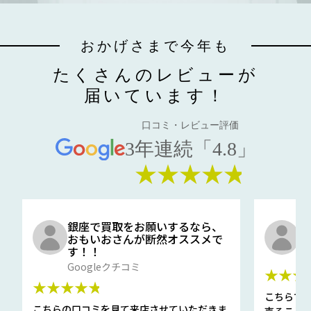
おかげさまで今年も
たくさんのレビューが
届いています！
口コミ・レビュー評価
3年連続「4.8」
★★★★★
銀座で買取をお願いするなら、
口
おもいおさんが断然オススメで
と
す！！
G
Googleクチコミ
★★★
★★★★★
こちらで
こちらの口コミを見て来店させていただきま
売ること