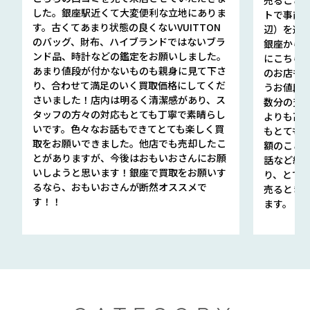
した。銀座駅近くて大変便利な立地にありま
トで事前
す。古くてあまり状態の良くないVUITTON
辺）を選ん
のバッグ、財布、ハイブランドではないブラ
銀座から徒
ンド品、時計などの鑑定をお願いしました。
にこちら
あまり値段が付かないものも親身に見て下さ
のお店も指輪
り、合わせて満足のいく買取価格にしてくだ
うお値段
さいました！店内は明るく清潔感があり、ス
数分の査定
タッフの方々の対応もとても丁寧で素晴らし
よりも高
いです。色々なお話もできてとても楽しく買
もとても
取をお願いできました。他店でも売却したこ
額のこと
とがありますが、今後はおもいおさんにお願
話など細か
いしようと思います！銀座で買取をお願いす
り、とて
るなら、おもいおさんが断然オススメで
売るとき
す！！
ます。