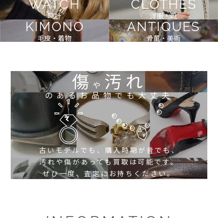
WATCH
CLOTHES
時計
洋服・靴
KIMONO
ANTIQUES
毛皮・着物
骨董・美術
傷
汚れ
や
のあるお品物でも大丈夫
古いモデルでも、購入時期が昔でも、
汚れや傷があっても買取は可能です。
ぜひ一度、査定にお持ちください。