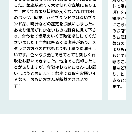
した。銀座駅近くて大変便利な立地にありま
トで事前
す。古くてあまり状態の良くないVUITTON
辺）を選ん
のバッグ、財布、ハイブランドではないブラ
銀座から徒
ンド品、時計などの鑑定をお願いしました。
にこちら
あまり値段が付かないものも親身に見て下さ
のお店も指輪
り、合わせて満足のいく買取価格にしてくだ
うお値段
さいました！店内は明るく清潔感があり、ス
数分の査定
タッフの方々の対応もとても丁寧で素晴らし
よりも高
いです。色々なお話もできてとても楽しく買
もとても
取をお願いできました。他店でも売却したこ
額のこと
とがありますが、今後はおもいおさんにお願
話など細か
いしようと思います！銀座で買取をお願いす
り、とて
るなら、おもいおさんが断然オススメで
売るとき
す！！
ます。