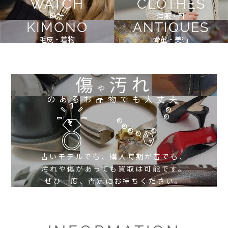
WATCH
CLOTHES
時計
洋服・靴
KIMONO
ANTIQUES
毛皮・着物
骨董・美術
傷
汚れ
や
のあるお品物でも大丈夫
古いモデルでも、購入時期が昔でも、
汚れや傷があっても買取は可能です。
ぜひ一度、査定にお持ちください。