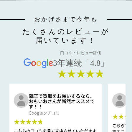
おかげさまで今年も
たくさんのレビューが
届いています！
口コミ・レビュー評価
3年連続「4.8」
★★★★★
銀座で買取をお願いするなら、
口
おもいおさんが断然オススメで
と
す！！
G
Googleクチコミ
★★★
★★★★★
こちらで
こちらの口コミを見て来店させていただきま
売ること