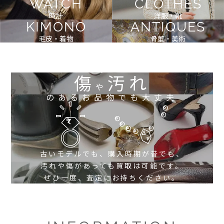
WATCH
CLOTHES
時計
洋服・靴
KIMONO
ANTIQUES
毛皮・着物
骨董・美術
傷
汚れ
や
のあるお品物でも大丈夫
古いモデルでも、購入時期が昔でも、
汚れや傷があっても買取は可能です。
ぜひ一度、査定にお持ちください。