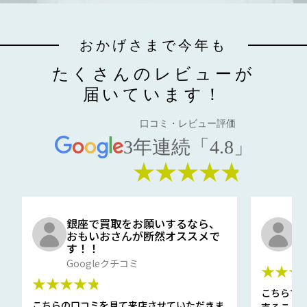
おかげさまで今年も
たくさんのレビューが
届いています！
口コミ・レビュー評価
3年連続「4.8」
★★★★★
銀座で買取をお願いするなら、
口
おもいおさんが断然オススメで
と
す！！
G
Googleクチコミ
★★★
★★★★★
こちらで
こちらの口コミを見て来店させていただきま
売ること