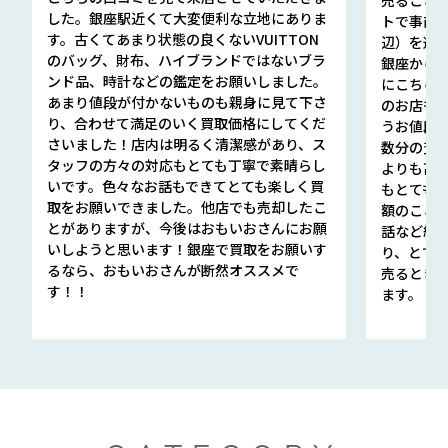
した。銀座駅近くて大変便利な立地にありま
トで事前
す。古くてあまり状態の良くないVUITTON
辺）を選ん
のバッグ、財布、ハイブランドではないブラ
銀座から徒
ンド品、時計などの鑑定をお願いしました。
にこちら
あまり値段が付かないものも親身に見て下さ
のお店も指輪
り、合わせて満足のいく買取価格にしてくだ
うお値段
さいました！店内は明るく清潔感があり、ス
数分の査定
タッフの方々の対応もとても丁寧で素晴らし
よりも高
いです。色々なお話もできてとても楽しく買
もとても
取をお願いできました。他店でも売却したこ
額のこと
とがありますが、今後はおもいおさんにお願
話など細か
いしようと思います！銀座で買取をお願いす
り、とて
るなら、おもいおさんが断然オススメで
売るとき
す！！
ます。