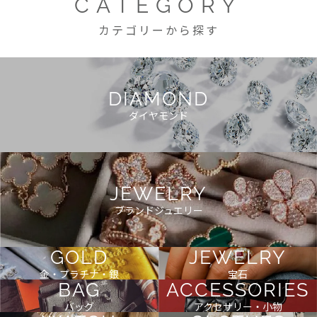
CATEGORY
カテゴリーから探す
DIAMOND
ダイヤモンド
JEWELRY
ブランドジュエリー
GOLD
JEWELRY
金・プラチナ・銀
宝石
BAG
ACCESSORIES
バッグ
アクセサリー・小物