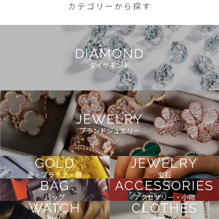
カテゴリーから探す
DIAMOND
ダイヤモンド
JEWELRY
ブランドジュエリー
GOLD
JEWELRY
金・プラチナ・銀
宝石
BAG
ACCESSORIES
バッグ
アクセサリー・小物
WATCH
CLOTHES