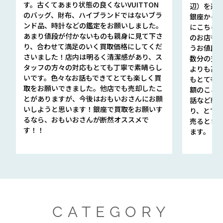
す。古くてあまり状態の良くないVUITTON
辺）を選ん
のバッグ、財布、ハイブランドではないブラ
銀座から徒
ンド品、時計などの鑑定をお願いしました。
にこちら
あまり値段が付かないものも親身に見て下さ
のお店も指輪
り、合わせて満足のいく買取価格にしてくだ
うお値段
さいました！店内は明るく清潔感があり、ス
数分の査定
タッフの方々の対応もとても丁寧で素晴らし
よりも高
いです。色々なお話もできてとても楽しく買
もとても
取をお願いできました。他店でも売却したこ
額のこと
とがありますが、今後はおもいおさんにお願
話など細か
いしようと思います！銀座で買取をお願いす
り、とて
るなら、おもいおさんが断然オススメで
売るとき
す！！
ます。
CATEGORY