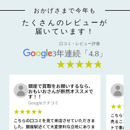
おかげさまで今年も
たくさんのレビューが
届いています！
口コミ・レビュー評価
3年連続「4.8」
★★★★★
銀座で買取をお願いするなら、
口
おもいおさんが断然オススメで
と
す！！
G
Googleクチコミ
★★★
★★★★★
こちらで
こちらの口コミを見て来店させていただきま
売ること
した。銀座駅近くて大変便利な立地にありま
トで事前