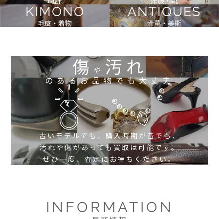
時計
洋服・靴
KIMONO
ANTIQUES
毛皮・着物
骨董・美術
傷
汚れ
や
のあるお品物でも大丈夫
古いモデルでも、購入時期が昔でも、
汚れや傷があっても買取は可能です。
ぜひ一度、査定にお持ちください。
INFORMATION