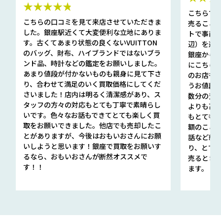
★★★★★
こちらで
こちらの口コミを見て来店させていただきま
売ること
した。銀座駅近くて大変便利な立地にありま
トで事前
す。古くてあまり状態の良くないVUITTON
辺）を選ん
のバッグ、財布、ハイブランドではないブラ
銀座から徒
ンド品、時計などの鑑定をお願いしました。
にこちら
あまり値段が付かないものも親身に見て下さ
のお店も指輪
り、合わせて満足のいく買取価格にしてくだ
うお値段
さいました！店内は明るく清潔感があり、ス
数分の査定
タッフの方々の対応もとても丁寧で素晴らし
よりも高
いです。色々なお話もできてとても楽しく買
もとても
取をお願いできました。他店でも売却したこ
額のこと
とがありますが、今後はおもいおさんにお願
話など細か
いしようと思います！銀座で買取をお願いす
り、とて
るなら、おもいおさんが断然オススメで
売るとき
す！！
ます。