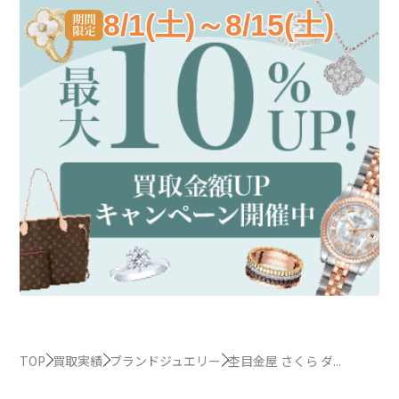
8/1(土)～8/15(土)
TOP
買取実績
ブランドジュエリー
杢目金屋 さくら ダ...