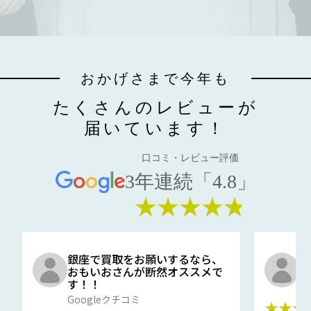
おかげさまで今年も
たくさんのレビューが
届いています！
口コミ・レビュー評価
3年連続「4.8」
★★★★★
銀座で買取をお願いするなら、
口
おもいおさんが断然オススメで
と
す！！
G
Googleクチコミ
★★★