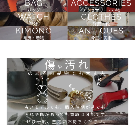
BAG
ACCESSORIES
バッグ
アクセサリー・小物
WATCH
CLOTHES
時計
洋服・靴
KIMONO
ANTIQUES
毛皮・着物
骨董・美術
傷
汚れ
や
のあるお品物でも大丈夫
古いモデルでも、購入時期が昔でも、
汚れや傷があっても買取は可能です。
ぜひ一度、査定にお持ちください。