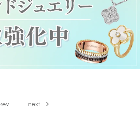
rev
next