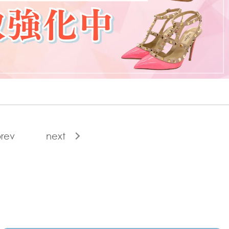
rev
next