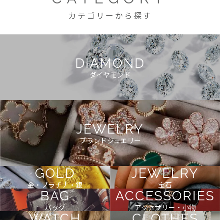
カテゴリーから探す
DIAMOND
ダイヤモンド
JEWELRY
ブランドジュエリー
GOLD
JEWELRY
金・プラチナ・銀
宝石
BAG
ACCESSORIES
バッグ
アクセサリー・小物
WATCH
CLOTHES