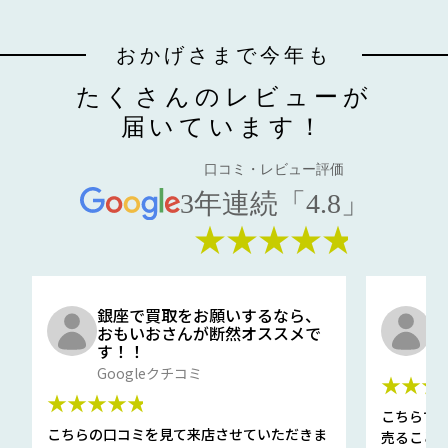
おかげさまで今年も
たくさんのレビューが
届いています！
口コミ・レビュー評価
3年連続「4.8」
★★★★★
銀座で買取をお願いするなら、
口
おもいおさんが断然オススメで
と
す！！
G
Googleクチコミ
★★★
★★★★★
こちらで
こちらの口コミを見て来店させていただきま
売ること