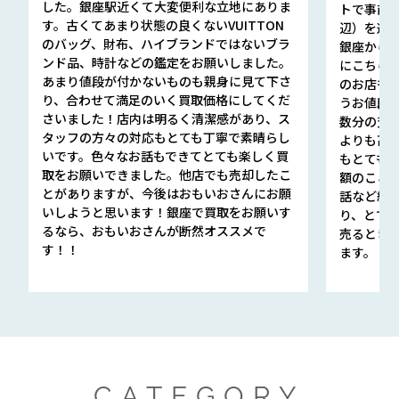
した。銀座駅近くて大変便利な立地にありま
トで事前
す。古くてあまり状態の良くないVUITTON
辺）を選ん
のバッグ、財布、ハイブランドではないブラ
銀座から徒
ンド品、時計などの鑑定をお願いしました。
にこちら
あまり値段が付かないものも親身に見て下さ
のお店も指輪
り、合わせて満足のいく買取価格にしてくだ
うお値段
さいました！店内は明るく清潔感があり、ス
数分の査定
タッフの方々の対応もとても丁寧で素晴らし
よりも高
いです。色々なお話もできてとても楽しく買
もとても
取をお願いできました。他店でも売却したこ
額のこと
とがありますが、今後はおもいおさんにお願
話など細か
いしようと思います！銀座で買取をお願いす
り、とて
るなら、おもいおさんが断然オススメで
売るとき
す！！
ます。
CATEGORY