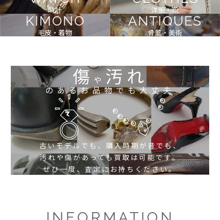
時計
洋服・靴
KIMONO
ANTIQUES
毛皮・着物
骨董・美術
傷
汚れ
や
のあるお品物でも大丈夫
古いモデルでも、購入時期が昔でも、
汚れや傷があっても買取は可能です。
ぜひ一度、査定にお持ちください。
INFORMATION