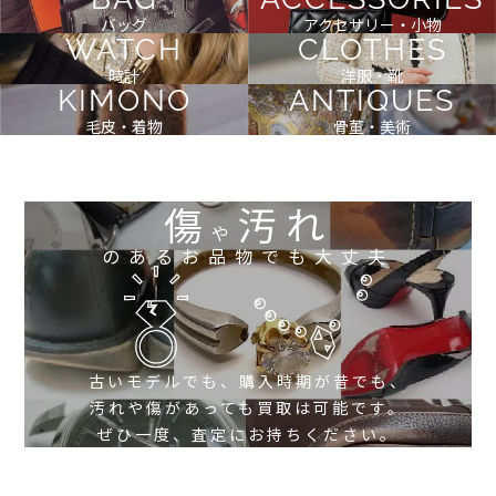
バッグ
アクセサリー・小物
WATCH
CLOTHES
時計
洋服・靴
KIMONO
ANTIQUES
毛皮・着物
骨董・美術
傷
汚れ
や
のあるお品物でも大丈夫
古いモデルでも、購入時期が昔でも、
汚れや傷があっても買取は可能です。
ぜひ一度、査定にお持ちください。