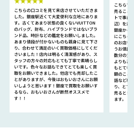
★★★★★
こちらで
こちらの口コミを見て来店させていただきま
売ること
した。銀座駅近くて大変便利な立地にありま
トで事前
す。古くてあまり状態の良くないVUITTON
辺）を選ん
のバッグ、財布、ハイブランドではないブラ
銀座から徒
ンド品、時計などの鑑定をお願いしました。
にこちら
あまり値段が付かないものも親身に見て下さ
のお店も指輪
り、合わせて満足のいく買取価格にしてくだ
うお値段
さいました！店内は明るく清潔感があり、ス
数分の査定
タッフの方々の対応もとても丁寧で素晴らし
よりも高
いです。色々なお話もできてとても楽しく買
もとても
取をお願いできました。他店でも売却したこ
額のこと
とがありますが、今後はおもいおさんにお願
話など細か
いしようと思います！銀座で買取をお願いす
り、とて
るなら、おもいおさんが断然オススメで
売るとき
す！！
ます。