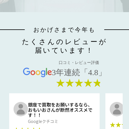
おかげさまで今年も
たくさんのレビューが
届いています！
口コミ・レビュー評価
3年連続「4.8」
★★★★★
銀座で買取をお願いするなら、
口
おもいおさんが断然オススメで
と
す！！
G
Googleクチコミ
★★★