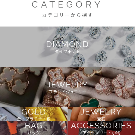
CATEGORY
カテゴリーから探す
DIAMOND
ダイヤモンド
JEWELRY
ブランドジュエリー
GOLD
JEWELRY
金・プラチナ・銀
宝石
BAG
ACCESSORIES
バッグ
アクセサリー・小物