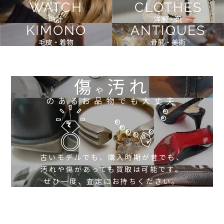
WATCH
CLOTHES
時計
洋服・靴
KIMONO
ANTIQUES
毛皮・着物
骨董・美術
傷
汚れ
や
のあるお品物でも大丈夫
古いモデルでも、購入時期が昔でも、
汚れや傷があっても買取は可能です。
ぜひ一度、査定にお持ちください。