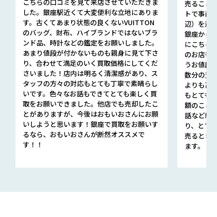
こちらの口コミを見て来店させていただきま
売ること
した。銀座駅近くて大変便利な立地にありま
トで事前
す。古くてあまり状態の良くないVUITTON
辺）を選ん
のバッグ、財布、ハイブランドではないブラ
銀座から徒
ンド品、時計などの鑑定をお願いしました。
にこちら
あまり値段が付かないものも親身に見て下さ
のお店も指輪
り、合わせて満足のいく買取価格にしてくだ
うお値段
さいました！店内は明るく清潔感があり、ス
数分の査定
タッフの方々の対応もとても丁寧で素晴らし
よりも高
いです。色々なお話もできてとても楽しく買
もとても
取をお願いできました。他店でも売却したこ
額のこと
とがありますが、今後はおもいおさんにお願
話など細か
いしようと思います！銀座で買取をお願いす
り、とて
るなら、おもいおさんが断然オススメで
売るとき
す！！
ます。