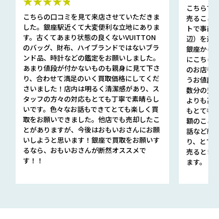
★★★★★
こちらで
こちらの口コミを見て来店させていただきま
売ること
した。銀座駅近くて大変便利な立地にありま
トで事前
す。古くてあまり状態の良くないVUITTON
辺）を選ん
のバッグ、財布、ハイブランドではないブラ
銀座から徒
ンド品、時計などの鑑定をお願いしました。
にこちら
あまり値段が付かないものも親身に見て下さ
のお店も指輪
り、合わせて満足のいく買取価格にしてくだ
うお値段
さいました！店内は明るく清潔感があり、ス
数分の査定
タッフの方々の対応もとても丁寧で素晴らし
よりも高
いです。色々なお話もできてとても楽しく買
もとても
取をお願いできました。他店でも売却したこ
額のこと
とがありますが、今後はおもいおさんにお願
話など細か
いしようと思います！銀座で買取をお願いす
り、とて
るなら、おもいおさんが断然オススメで
売るとき
す！！
ます。