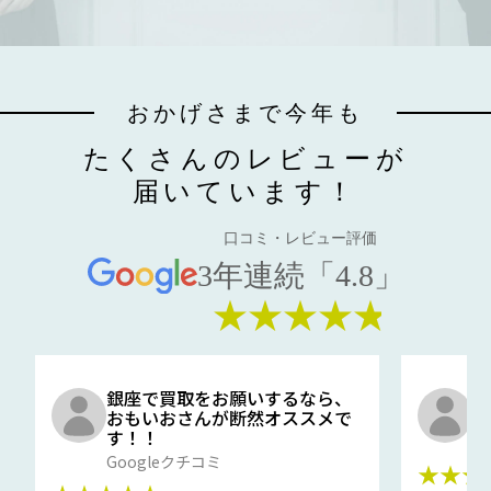
おかげさまで今年も
たくさんのレビューが
届いています！
口コミ・レビュー評価
3年連続「4.8」
★★★★★
銀座で買取をお願いするなら、
口
おもいおさんが断然オススメで
と
す！！
G
Googleクチコミ
★★★