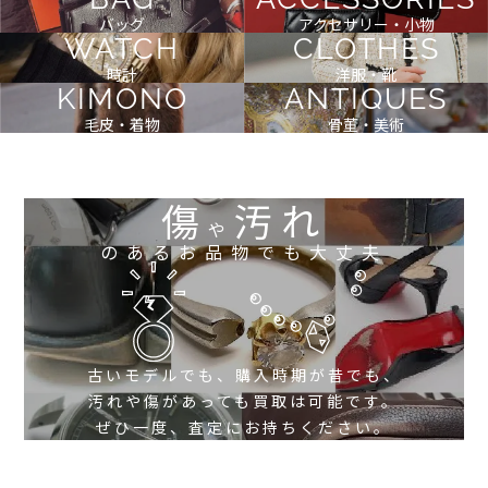
バッグ
アクセサリー・小物
WATCH
CLOTHES
時計
洋服・靴
KIMONO
ANTIQUES
毛皮・着物
骨董・美術
傷
汚れ
や
のあるお品物でも大丈夫
古いモデルでも、購入時期が昔でも、
汚れや傷があっても買取は可能です。
ぜひ一度、査定にお持ちください。