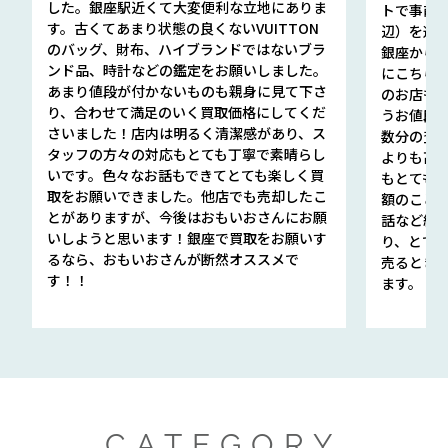
した。銀座駅近くて大変便利な立地にありま
トで事前
す。古くてあまり状態の良くないVUITTON
辺）を選ん
のバッグ、財布、ハイブランドではないブラ
銀座から徒
ンド品、時計などの鑑定をお願いしました。
にこちら
あまり値段が付かないものも親身に見て下さ
のお店も指輪
り、合わせて満足のいく買取価格にしてくだ
うお値段
さいました！店内は明るく清潔感があり、ス
数分の査定
タッフの方々の対応もとても丁寧で素晴らし
よりも高
いです。色々なお話もできてとても楽しく買
もとても
取をお願いできました。他店でも売却したこ
額のこと
とがありますが、今後はおもいおさんにお願
話など細か
いしようと思います！銀座で買取をお願いす
り、とて
るなら、おもいおさんが断然オススメで
売るとき
す！！
ます。
CATEGORY