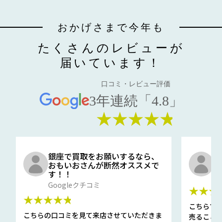
おかげさまで今年も
たくさんのレビューが
届いています！
口コミ・レビュー評価
3年連続「4.8」
★★★★★
銀座で買取をお願いするなら、
口
おもいおさんが断然オススメで
と
す！！
G
Googleクチコミ
★★★
★★★★★
こちらで
こちらの口コミを見て来店させていただきま
売ること