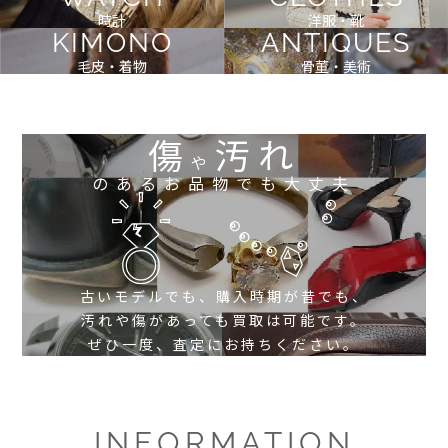
時計
洋服・靴
KIMONO
ANTIQUES
毛皮・着物
骨董・美術
傷
汚れ
や
のあるお品物でも大丈夫
古いモデルでも、購入時期が昔でも、
汚れや傷があっても買取は可能です。
ぜひ一度、査定にお持ちください。
INFORMATION