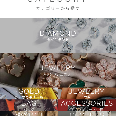
カテゴリーから探す
DIAMOND
ダイヤモンド
JEWELRY
ブランドジュエリー
GOLD
JEWELRY
金・プラチナ・銀
宝石
BAG
ACCESSORIES
バッグ
アクセサリー・小物
WATCH
CLOTHES