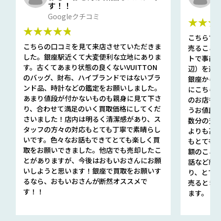
す！！
G
Googleクチコミ
★★★
★★★★★
こちらで
こちらの口コミを見て来店させていただきま
売ること
した。銀座駅近くて大変便利な立地にありま
トで事前
す。古くてあまり状態の良くないVUITTON
辺）を選ん
のバッグ、財布、ハイブランドではないブラ
銀座から徒
ンド品、時計などの鑑定をお願いしました。
にこちら
あまり値段が付かないものも親身に見て下さ
のお店も指輪
り、合わせて満足のいく買取価格にしてくだ
うお値段
さいました！店内は明るく清潔感があり、ス
数分の査定
タッフの方々の対応もとても丁寧で素晴らし
よりも高
いです。色々なお話もできてとても楽しく買
もとても
取をお願いできました。他店でも売却したこ
額のこと
とがありますが、今後はおもいおさんにお願
話など細か
いしようと思います！銀座で買取をお願いす
り、とて
るなら、おもいおさんが断然オススメで
売るとき
す！！
ます。