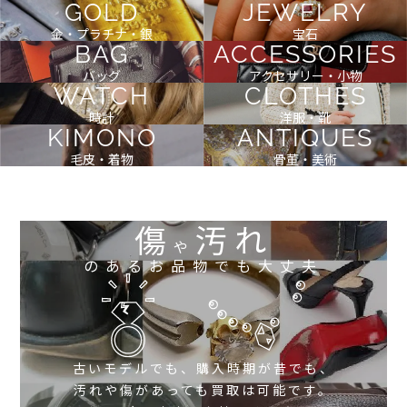
GOLD
JEWELRY
金・プラチナ・銀
宝石
BAG
ACCESSORIES
バッグ
アクセサリー・小物
WATCH
CLOTHES
時計
洋服・靴
KIMONO
ANTIQUES
毛皮・着物
骨董・美術
傷
汚れ
や
のあるお品物でも大丈夫
古いモデルでも、購入時期が昔でも、
汚れや傷があっても買取は可能です。