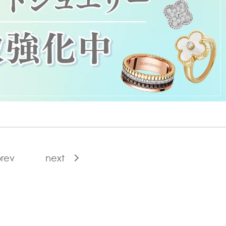
rev
next