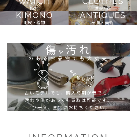
WATCH
CLOTHES
時計
洋服・靴
KIMONO
ANTIQUES
毛皮・着物
骨董・美術
傷
汚れ
や
のあるお品物でも大丈夫
古いモデルでも、購入時期が昔でも、
汚れや傷があっても買取は可能です。
ぜひ一度、査定にお持ちください。