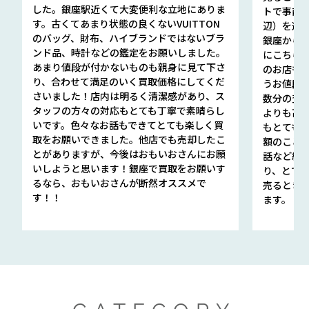
した。銀座駅近くて大変便利な立地にありま
トで事前
す。古くてあまり状態の良くないVUITTON
辺）を選ん
のバッグ、財布、ハイブランドではないブラ
銀座から徒
ンド品、時計などの鑑定をお願いしました。
にこちら
あまり値段が付かないものも親身に見て下さ
のお店も指輪
り、合わせて満足のいく買取価格にしてくだ
うお値段
さいました！店内は明るく清潔感があり、ス
数分の査定
タッフの方々の対応もとても丁寧で素晴らし
よりも高
いです。色々なお話もできてとても楽しく買
もとても
取をお願いできました。他店でも売却したこ
額のこと
とがありますが、今後はおもいおさんにお願
話など細か
いしようと思います！銀座で買取をお願いす
り、とて
るなら、おもいおさんが断然オススメで
売るとき
す！！
ます。