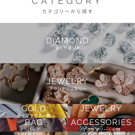
CATEGORY
カテゴリーから探す
DIAMOND
ダイヤモンド
JEWELRY
ブランドジュエリー
GOLD
JEWELRY
金・プラチナ・銀
宝石
BAG
ACCESSORIES
バッグ
アクセサリー・小物