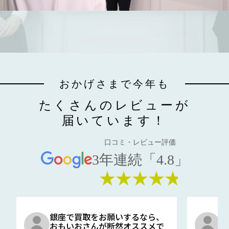
おかげさまで今年も
たくさんのレビューが
届いています！
口コミ・レビュー評価
3年連続「4.8」
★★★★★
銀座で買取をお願いするなら、
口
おもいおさんが断然オススメで
と