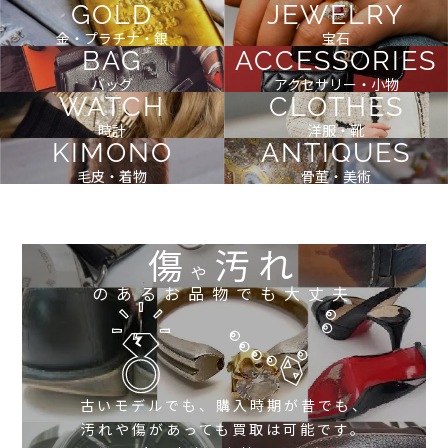
GOLD
JEWELRY
金・プラチナ・銀
宝石
BAG
ACCESSORIES
バッグ
アクセサリー・小物
WATCH
CLOTHES
時計
洋服・靴
KIMONO
ANTIQUES
毛皮・着物
骨董・美術
傷
汚れ
や
のあるお品物でも大丈夫
古いモデルでも、購入時期が昔でも、
汚れや傷があっても買取は可能です。