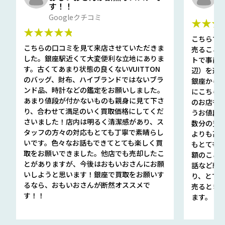
す！！
G
Googleクチコミ
★★★
★★★★★
こちらで
こちらの口コミを見て来店させていただきま
売ること
した。銀座駅近くて大変便利な立地にありま
トで事前
す。古くてあまり状態の良くないVUITTON
辺）を選ん
のバッグ、財布、ハイブランドではないブラ
銀座から徒
ンド品、時計などの鑑定をお願いしました。
にこちら
あまり値段が付かないものも親身に見て下さ
のお店も指輪
り、合わせて満足のいく買取価格にしてくだ
うお値段
さいました！店内は明るく清潔感があり、ス
数分の査定
タッフの方々の対応もとても丁寧で素晴らし
よりも高
いです。色々なお話もできてとても楽しく買
もとても
取をお願いできました。他店でも売却したこ
額のこと
とがありますが、今後はおもいおさんにお願
話など細か
いしようと思います！銀座で買取をお願いす
り、とて
るなら、おもいおさんが断然オススメで
売るとき
す！！
ます。