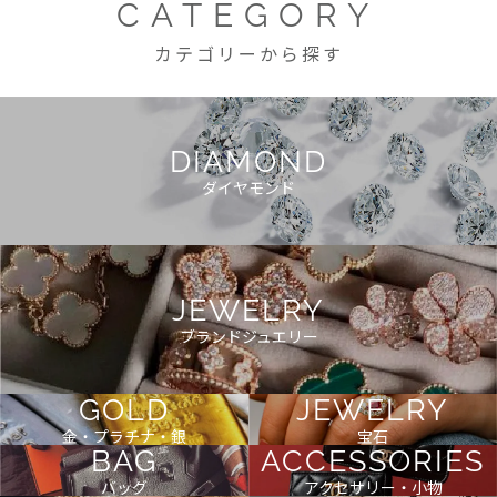
CATEGORY
カテゴリーから探す
DIAMOND
ダイヤモンド
JEWELRY
ブランドジュエリー
GOLD
JEWELRY
金・プラチナ・銀
宝石
BAG
ACCESSORIES
バッグ
アクセサリー・小物