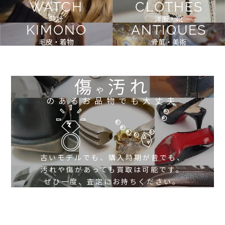
WATCH
CLOTHES
時計
洋服・靴
KIMONO
ANTIQUES
毛皮・着物
骨董・美術
傷
汚れ
や
のあるお品物でも大丈夫
古いモデルでも、購入時期が昔でも、
汚れや傷があっても買取は可能です。
ぜひ一度、査定にお持ちください。