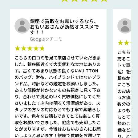
銀座で買取をお願いするなら、
口
おもいおさんが断然オススメで
と
す！！
G
Googleクチコミ
★★★
★★★★★
こちらで
こちらの口コミを見て来店させていただきま
売ること
した。銀座駅近くて大変便利な立地にありま
トで事前
す。古くてあまり状態の良くないVUITTON
辺）を選ん
のバッグ、財布、ハイブランドではないブラ
銀座から徒
ンド品、時計などの鑑定をお願いしました。
にこちら
あまり値段が付かないものも親身に見て下さ
のお店も指輪
り、合わせて満足のいく買取価格にしてくだ
うお値段
さいました！店内は明るく清潔感があり、ス
数分の査定
タッフの方々の対応もとても丁寧で素晴らし
よりも高
いです。色々なお話もできてとても楽しく買
もとても
取をお願いできました。他店でも売却したこ
額のこと
とがありますが、今後はおもいおさんにお願
話など細か
いしようと思います！銀座で買取をお願いす
り、とて