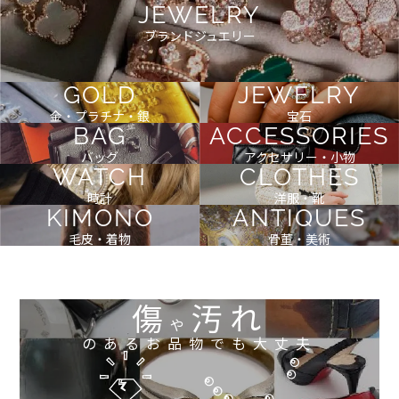
JEWELRY
ブランドジュエリー
GOLD
JEWELRY
金・プラチナ・銀
宝石
BAG
ACCESSORIES
バッグ
アクセサリー・小物
WATCH
CLOTHES
時計
洋服・靴
KIMONO
ANTIQUES
毛皮・着物
骨董・美術
傷
汚れ
や
のあるお品物でも大丈夫