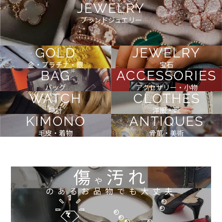
JEWELRY
ブランドジュエリー
GOLD
JEWELRY
金・プラチナ・銀
宝石
BAG
ACCESSORIES
バッグ
アクセサリー・小物
WATCH
CLOTHES
時計
洋服・靴
KIMONO
ANTIQUES
毛皮・着物
骨董・美術
傷
汚れ
や
のあるお品物でも大丈夫