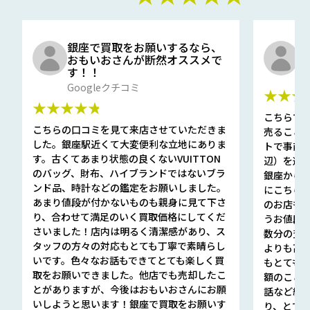
銀座で買取をお願いするなら、
口
おもいおさんが断然オススメで
と
す！！
G
Googleクチコミ
★★★
★★★★★
こちらで
こちらの口コミを見て来店させていただきま
売ること
した。銀座駅近くて大変便利な立地にありま
トで事前
す。古くてあまり状態の良くないVUITTON
辺）を選ん
のバッグ、財布、ハイブランドではないブラ
銀座から徒
ンド品、時計などの鑑定をお願いしました。
にこちら
あまり値段が付かないものも親身に見て下さ
のお店も指輪
り、合わせて満足のいく買取価格にしてくだ
うお値段
さいました！店内は明るく清潔感があり、ス
数分の査定
タッフの方々の対応もとても丁寧で素晴らし
よりも高
いです。色々なお話もできてとても楽しく買
もとても
取をお願いできました。他店でも売却したこ
額のこと
とがありますが、今後はおもいおさんにお願
話など細か
いしようと思います！銀座で買取をお願いす
り、とて