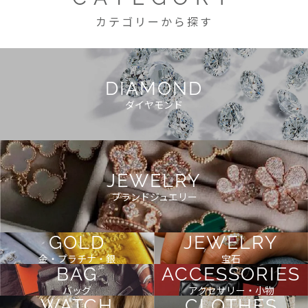
カテゴリーから探す
DIAMOND
ダイヤモンド
JEWELRY
ブランドジュエリー
GOLD
JEWELRY
金・プラチナ・銀
宝石
BAG
ACCESSORIES
バッグ
アクセサリー・小物
WATCH
CLOTHES