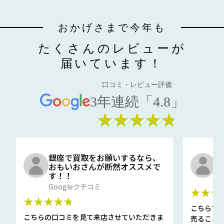
おかげさまで今年も
たくさんのレビューが
届いています！
口コミ・レビュー評価
3年連続「4.8」
★★★★★
銀座で買取をお願いするなら、
口
おもいおさんが断然オススメで
と
す！！
G
Googleクチコミ
★★★
★★★★★
こちらで
こちらの口コミを見て来店させていただきま
売ること