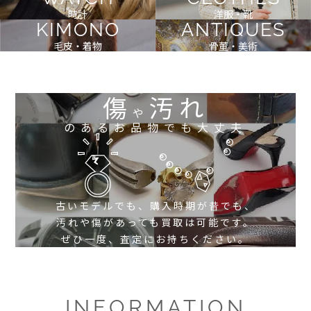
時計
洋服・靴
KIMONO
ANTIQUES
毛皮・着物
骨董・美術
傷
汚れ
や
のあるお品物でも大丈夫
古いモデルでも、購入時期が昔でも、
汚れや傷があっても買取は可能です。
ぜひ一度、査定にお持ちください。
INFORMATION