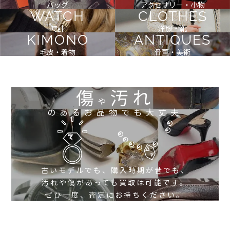
バッグ
アクセサリー・小物
WATCH
CLOTHES
時計
洋服・靴
KIMONO
ANTIQUES
毛皮・着物
骨董・美術
傷
汚れ
や
のあるお品物でも大丈夫
古いモデルでも、購入時期が昔でも、
汚れや傷があっても買取は可能です。
ぜひ一度、査定にお持ちください。