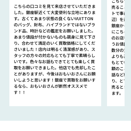
こちらで
こちらの口コミを見て来店させていただきま
売ること
した。銀座駅近くて大変便利な立地にありま
トで事前
す。古くてあまり状態の良くないVUITTON
辺）を選ん
のバッグ、財布、ハイブランドではないブラ
銀座から徒
ンド品、時計などの鑑定をお願いしました。
にこちら
あまり値段が付かないものも親身に見て下さ
のお店も指輪
り、合わせて満足のいく買取価格にしてくだ
うお値段
さいました！店内は明るく清潔感があり、ス
数分の査定
タッフの方々の対応もとても丁寧で素晴らし
よりも高
いです。色々なお話もできてとても楽しく買
もとても
取をお願いできました。他店でも売却したこ
額のこと
とがありますが、今後はおもいおさんにお願
話など細か
いしようと思います！銀座で買取をお願いす
り、とて
るなら、おもいおさんが断然オススメで
売るとき
す！！
ます。