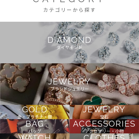
カテゴリーから探す
DIAMOND
ダイヤモンド
JEWELRY
ブランドジュエリー
GOLD
JEWELRY
金・プラチナ・銀
宝石
BAG
ACCESSORIES
バッグ
アクセサリー・小物
WATCH
CLOTHES