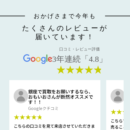
おかげさまで今年も
たくさんのレビューが
届いています！
口コミ・レビュー評価
3年連続「4.8」
★★★★★
銀座で買取をお願いするなら、
口
おもいおさんが断然オススメで
と
す！！
G
Googleクチコミ
★★★
★★★★★
こちらで
こちらの口コミを見て来店させていただきま
売ること