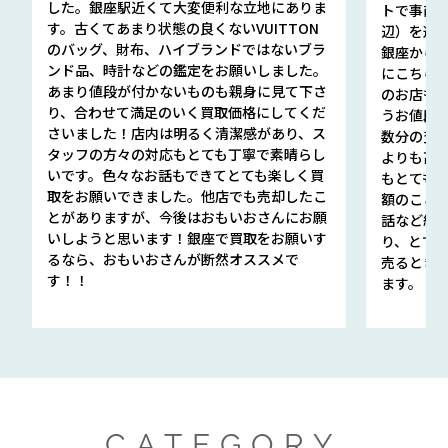
した。銀座駅近くて大変便利な立地にありま
トで事前
す。古くてあまり状態の良くないVUITTON
辺）を選ん
のバッグ、財布、ハイブランドではないブラ
銀座から徒
ンド品、時計などの鑑定をお願いしました。
にこちら
あまり値段が付かないものも親身に見て下さ
のお店も指輪
り、合わせて満足のいく買取価格にしてくだ
うお値段
さいました！店内は明るく清潔感があり、ス
数分の査定
タッフの方々の対応もとても丁寧で素晴らし
よりも高
いです。色々なお話もできてとても楽しく買
もとても
取をお願いできました。他店でも売却したこ
額のこと
とがありますが、今後はおもいおさんにお願
話など細か
いしようと思います！銀座で買取をお願いす
り、とて
るなら、おもいおさんが断然オススメで
売るとき
す！！
ます。
CATEGORY