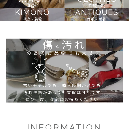
時計
洋服・靴
KIMONO
ANTIQUES
毛皮・着物
骨董・美術
傷
汚れ
や
のあるお品物でも大丈夫
古いモデルでも、購入時期が昔でも、
汚れや傷があっても買取は可能です。
ぜひ一度、査定にお持ちください。
INFORMATION