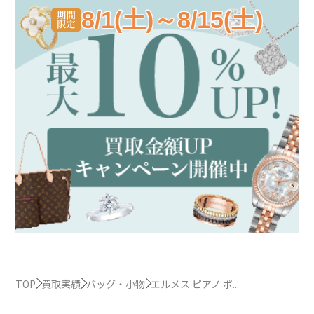
8/1(土)～8/15(土)
TOP
買取実績
バッグ・小物
エルメス ピアノ ポ...