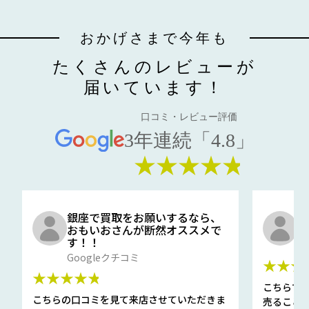
おかげさまで今年も
たくさんのレビューが
届いています！
口コミ・レビュー評価
3年連続「4.8」
★★★★★
銀座で買取をお願いするなら、
口
おもいおさんが断然オススメで
と
す！！
G
Googleクチコミ
★★★
★★★★★
こちらで
こちらの口コミを見て来店させていただきま
売ること