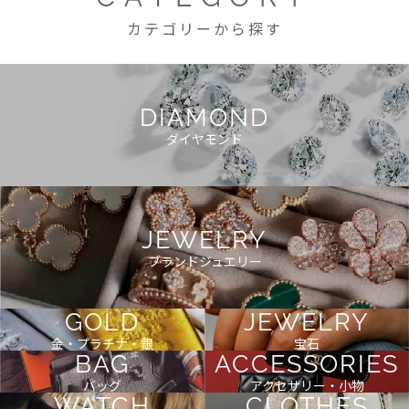
カテゴリーから探す
DIAMOND
ダイヤモンド
JEWELRY
ブランドジュエリー
GOLD
JEWELRY
金・プラチナ・銀
宝石
BAG
ACCESSORIES
バッグ
アクセサリー・小物
WATCH
CLOTHES