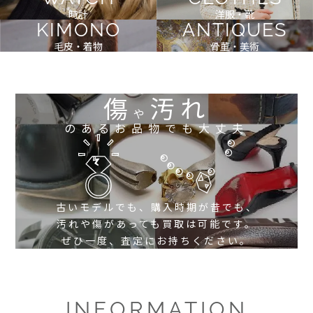
時計
洋服・靴
KIMONO
ANTIQUES
毛皮・着物
骨董・美術
傷
汚れ
や
のあるお品物でも大丈夫
古いモデルでも、購入時期が昔でも、
汚れや傷があっても買取は可能です。
ぜひ一度、査定にお持ちください。
INFORMATION