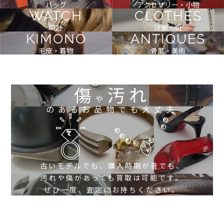
バッグ
アクセサリー・小物
WATCH
CLOTHES
時計
洋服・靴
KIMONO
ANTIQUES
毛皮・着物
骨董・美術
傷
汚れ
や
のあるお品物でも大丈夫
古いモデルでも、購入時期が昔でも、
汚れや傷があっても買取は可能です。
ぜひ一度、査定にお持ちください。