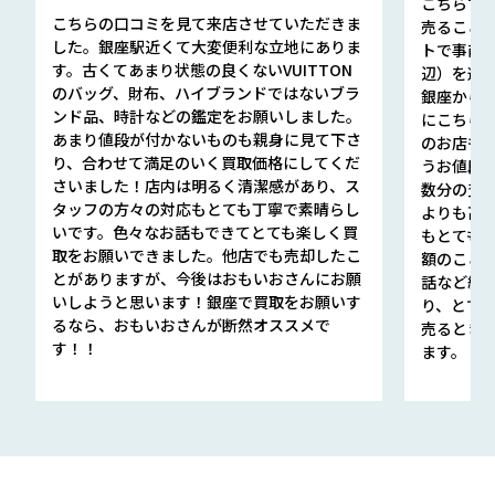
こちらで
こちらの口コミを見て来店させていただきま
売ること
した。銀座駅近くて大変便利な立地にありま
トで事前
す。古くてあまり状態の良くないVUITTON
辺）を選ん
のバッグ、財布、ハイブランドではないブラ
銀座から徒
ンド品、時計などの鑑定をお願いしました。
にこちら
あまり値段が付かないものも親身に見て下さ
のお店も指輪
り、合わせて満足のいく買取価格にしてくだ
うお値段
さいました！店内は明るく清潔感があり、ス
数分の査定
タッフの方々の対応もとても丁寧で素晴らし
よりも高
いです。色々なお話もできてとても楽しく買
もとても
取をお願いできました。他店でも売却したこ
額のこと
とがありますが、今後はおもいおさんにお願
話など細か
いしようと思います！銀座で買取をお願いす
り、とて
るなら、おもいおさんが断然オススメで
売るとき
す！！
ます。