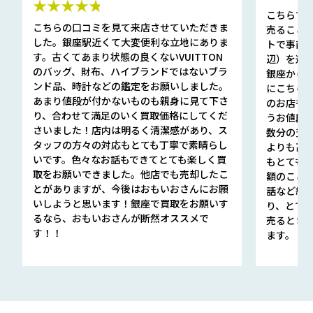
★★★★★
こちらで
こちらの口コミを見て来店させていただきま
売ること
した。銀座駅近くて大変便利な立地にありま
トで事前
す。古くてあまり状態の良くないVUITTON
辺）を選ん
のバッグ、財布、ハイブランドではないブラ
銀座から徒
ンド品、時計などの鑑定をお願いしました。
にこちら
あまり値段が付かないものも親身に見て下さ
のお店も指輪
り、合わせて満足のいく買取価格にしてくだ
うお値段
さいました！店内は明るく清潔感があり、ス
数分の査定
タッフの方々の対応もとても丁寧で素晴らし
よりも高
いです。色々なお話もできてとても楽しく買
もとても
取をお願いできました。他店でも売却したこ
額のこと
とがありますが、今後はおもいおさんにお願
話など細か
いしようと思います！銀座で買取をお願いす
り、とて
るなら、おもいおさんが断然オススメで
売るとき
す！！
ます。