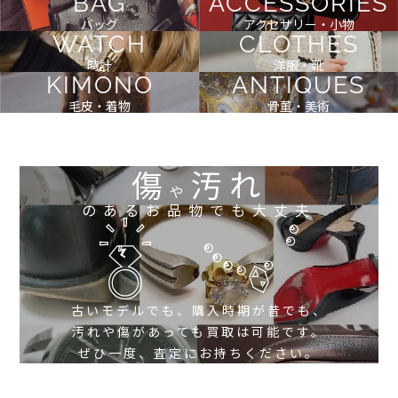
BAG
ACCESSORIES
バッグ
アクセサリー・小物
WATCH
CLOTHES
時計
洋服・靴
KIMONO
ANTIQUES
毛皮・着物
骨董・美術
傷
汚れ
や
のあるお品物でも大丈夫
古いモデルでも、購入時期が昔でも、
汚れや傷があっても買取は可能です。
ぜひ一度、査定にお持ちください。