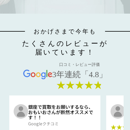
おかげさまで今年も
たくさんのレビューが
届いています！
口コミ・レビュー評価
3年連続「4.8」
★★★★★
銀座で買取をお願いするなら、
口
おもいおさんが断然オススメで
と
す！！
G
Googleクチコミ
★★★