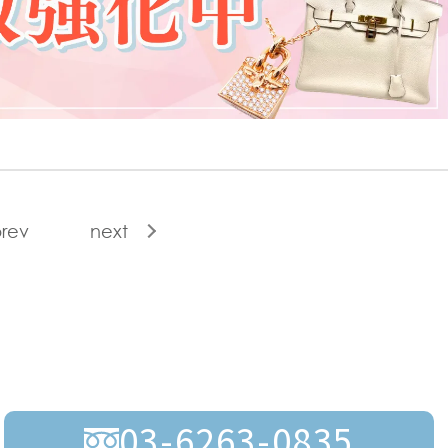
rev
next
03-6263-0835