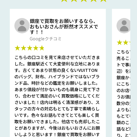
銀座で買取をお願いするなら、
口
おもいおさんが断然オススメで
と
す！！
G
Googleクチコミ
★★★
★★★★★
こちらで
こちらの口コミを見て来店させていただきま
売ること
した。銀座駅近くて大変便利な立地にありま
トで事前
す。古くてあまり状態の良くないVUITTON
辺）を選ん
のバッグ、財布、ハイブランドではないブラ
銀座から徒
ンド品、時計などの鑑定をお願いしました。
にこちら
あまり値段が付かないものも親身に見て下さ
のお店も指輪
り、合わせて満足のいく買取価格にしてくだ
うお値段
さいました！店内は明るく清潔感があり、ス
数分の査定
タッフの方々の対応もとても丁寧で素晴らし
よりも高
いです。色々なお話もできてとても楽しく買
もとても
取をお願いできました。他店でも売却したこ
額のこと
とがありますが、今後はおもいおさんにお願
話など細か
いしようと思います！銀座で買取をお願いす
り、とて