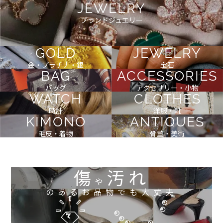
JEWELRY
ブランドジュエリー
GOLD
JEWELRY
金・プラチナ・銀
宝石
BAG
ACCESSORIES
バッグ
アクセサリー・小物
WATCH
CLOTHES
時計
洋服・靴
KIMONO
ANTIQUES
毛皮・着物
骨董・美術
傷
汚れ
や
のあるお品物でも大丈夫