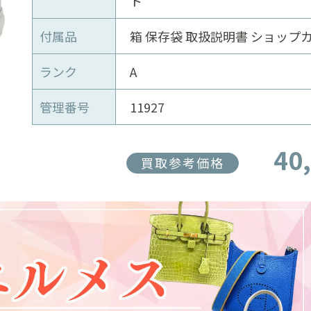
ト
付属品
箱 保存袋 取扱説明書 ショップ
ランク
A
管理番号
11927
40
買取参考価格