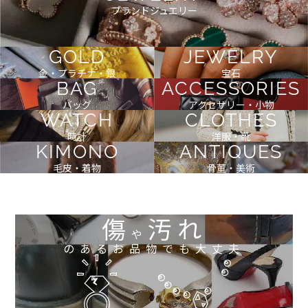
ブランドジュエリー
GOLD
JEWELRY
金・プラチナ・銀
宝石
BAG
ACCESSORIES
バッグ
アクセサリー・小物
WATCH
CLOTHES
時計
洋服・靴
KIMONO
ANTIQUES
毛皮・着物
骨董・美術
傷
汚れ
や
のあるお品物でも大丈夫