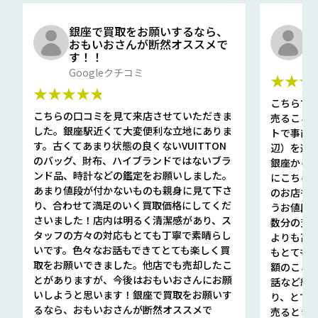
銀座で買取をお願いするなら、
口
おもいおさんが断然オススメで
と
す！！
G
Googleクチコミ
★★★
★★★★★
こちらで
こちらの口コミを見て来店させていただきま
売ること
した。銀座駅近くて大変便利な立地にありま
トで事前
す。古くてあまり状態の良くないVUITTON
辺）を選ん
のバッグ、財布、ハイブランドではないブラ
銀座から徒
ンド品、時計などの鑑定をお願いしました。
にこちら
あまり値段が付かないものも親身に見て下さ
のお店も指輪
り、合わせて満足のいく買取価格にしてくだ
うお値段
さいました！店内は明るく清潔感があり、ス
数分の査定
タッフの方々の対応もとても丁寧で素晴らし
よりも高
いです。色々なお話もできてとても楽しく買
もとても
取をお願いできました。他店でも売却したこ
額のこと
とがありますが、今後はおもいおさんにお願
話など細か
いしようと思います！銀座で買取をお願いす
り、とて
るなら、おもいおさんが断然オススメで
売るとき