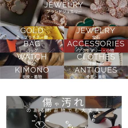
JEWELRY
ブランドジュエリー
GOLD
JEWELRY
金・プラチナ・銀
宝石
BAG
ACCESSORIES
バッグ
アクセサリー・小物
WATCH
CLOTHES
時計
洋服・靴
KIMONO
ANTIQUES
毛皮・着物
骨董・美術
傷
汚れ
や
のあるお品物でも大丈夫