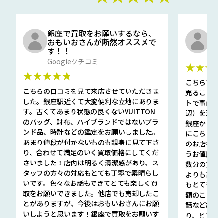
銀座で買取をお願いするなら、
口
おもいおさんが断然オススメで
と
す！！
G
Googleクチコミ
★★★
★★★★★
こちらで
こちらの口コミを見て来店させていただきま
売ること
した。銀座駅近くて大変便利な立地にありま
トで事前
す。古くてあまり状態の良くないVUITTON
辺）を選ん
のバッグ、財布、ハイブランドではないブラ
銀座から徒
ンド品、時計などの鑑定をお願いしました。
にこちら
あまり値段が付かないものも親身に見て下さ
のお店も指輪
り、合わせて満足のいく買取価格にしてくだ
うお値段
さいました！店内は明るく清潔感があり、ス
数分の査定
タッフの方々の対応もとても丁寧で素晴らし
よりも高
いです。色々なお話もできてとても楽しく買
もとても
取をお願いできました。他店でも売却したこ
額のこと
とがありますが、今後はおもいおさんにお願
話など細か
いしようと思います！銀座で買取をお願いす
り、とて