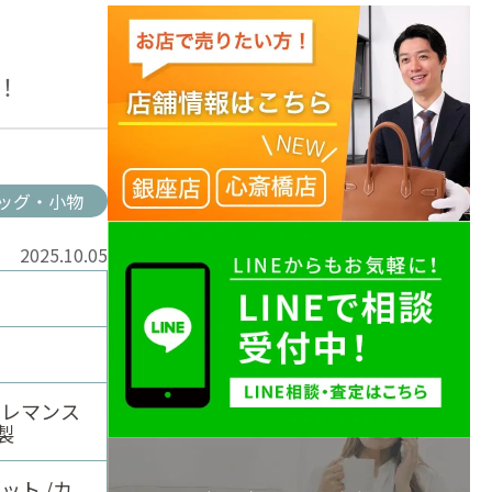
！
ッグ・小物
2025.10.05
クレマンス
製
ット /カ