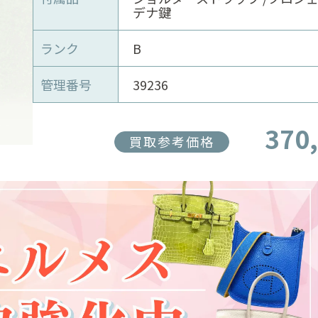
デナ鍵
ランク
B
管理番号
39236
370
買取参考価格