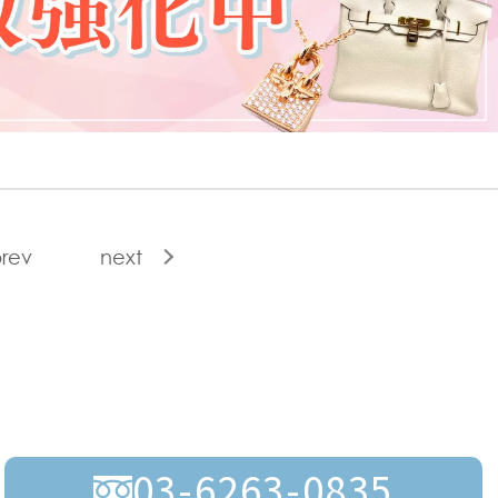
rev
next
03-6263-0835