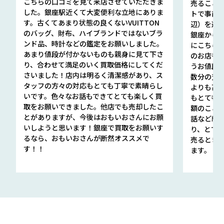
こちらの口コミを見て来店させていただきま
売ること
した。銀座駅近くて大変便利な立地にありま
トで事前
す。古くてあまり状態の良くないVUITTON
辺）を選ん
のバッグ、財布、ハイブランドではないブラ
銀座から徒
ンド品、時計などの鑑定をお願いしました。
にこちら
あまり値段が付かないものも親身に見て下さ
のお店も指輪
り、合わせて満足のいく買取価格にしてくだ
うお値段
さいました！店内は明るく清潔感があり、ス
数分の査定
タッフの方々の対応もとても丁寧で素晴らし
よりも高
いです。色々なお話もできてとても楽しく買
もとても
取をお願いできました。他店でも売却したこ
額のこと
とがありますが、今後はおもいおさんにお願
話など細か
いしようと思います！銀座で買取をお願いす
り、とて
るなら、おもいおさんが断然オススメで
売るとき
す！！
ます。