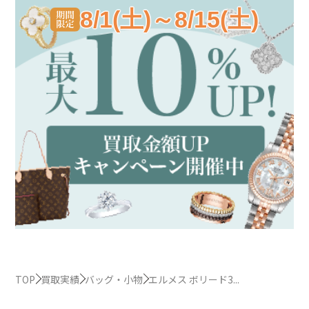
8/1(土)～8/15(土)
TOP
買取実績
バッグ・小物
エルメス ボリード3...