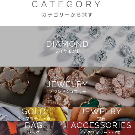
CATEGORY
カテゴリーから探す
DIAMOND
ダイヤモンド
JEWELRY
ブランドジュエリー
GOLD
JEWELRY
金・プラチナ・銀
宝石
BAG
ACCESSORIES
バッグ
アクセサリー・小物