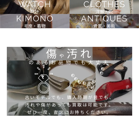
WATCH
CLOTHES
時計
洋服・靴
KIMONO
ANTIQUES
毛皮・着物
骨董・美術
傷
汚れ
や
のあるお品物でも大丈夫
古いモデルでも、購入時期が昔でも、
汚れや傷があっても買取は可能です。
ぜひ一度、査定にお持ちください。