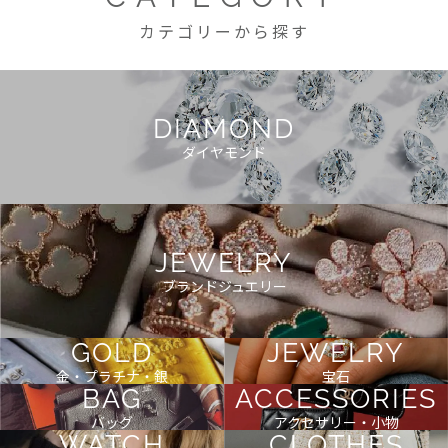
カテゴリーから探す
DIAMOND
ダイヤモンド
JEWELRY
ブランドジュエリー
GOLD
JEWELRY
金・プラチナ・銀
宝石
BAG
ACCESSORIES
バッグ
アクセサリー・小物
WATCH
CLOTHES