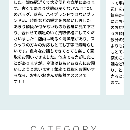
した。銀座駅近くて大変便利な立地にありま
トで事前
す。古くてあまり状態の良くないVUITTON
辺）を選ん
のバッグ、財布、ハイブランドではないブラ
銀座から徒
ンド品、時計などの鑑定をお願いしました。
にこちら
あまり値段が付かないものも親身に見て下さ
のお店も指輪
り、合わせて満足のいく買取価格にしてくだ
うお値段
さいました！店内は明るく清潔感があり、ス
数分の査定
タッフの方々の対応もとても丁寧で素晴らし
よりも高
いです。色々なお話もできてとても楽しく買
もとても
取をお願いできました。他店でも売却したこ
額のこと
とがありますが、今後はおもいおさんにお願
話など細か
いしようと思います！銀座で買取をお願いす
り、とて
るなら、おもいおさんが断然オススメで
売るとき
す！！
ます。
CATEGORY