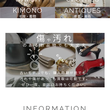
時計
洋服・靴
KIMONO
ANTIQUES
毛皮・着物
骨董・美術
傷
汚れ
や
のあるお品物でも大丈夫
古いモデルでも、購入時期が昔でも、
汚れや傷があっても買取は可能です。
ぜひ一度、査定にお持ちください。
INFORMATION