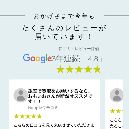
おかげさまで今年も
たくさんのレビューが
届いています！
口コミ・レビュー評価
3年連続「4.8」
★★★★★
銀座で買取をお願いするなら、
口
おもいおさんが断然オススメで
と
す！！
G
Googleクチコミ
★★★
★★★★★
こちらで
こちらの口コミを見て来店させていただきま
売ること