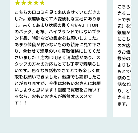
★★★★★
こちらで
こちらの口コミを見て来店させていただきま
売ること
した。銀座駅近くて大変便利な立地にありま
トで事前
す。古くてあまり状態の良くないVUITTON
辺）を選ん
のバッグ、財布、ハイブランドではないブラ
銀座から徒
ンド品、時計などの鑑定をお願いしました。
にこちら
あまり値段が付かないものも親身に見て下さ
のお店も指輪
り、合わせて満足のいく買取価格にしてくだ
うお値段
さいました！店内は明るく清潔感があり、ス
数分の査定
タッフの方々の対応もとても丁寧で素晴らし
よりも高
いです。色々なお話もできてとても楽しく買
もとても
取をお願いできました。他店でも売却したこ
額のこと
とがありますが、今後はおもいおさんにお願
話など細か
いしようと思います！銀座で買取をお願いす
り、とて
るなら、おもいおさんが断然オススメで
売るとき
す！！
ます。