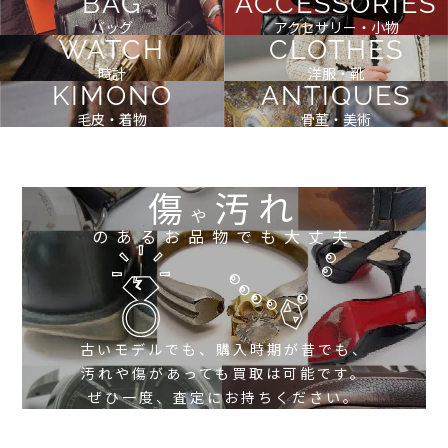
BAG
ACCESSORIES
バッグ
アクセサリー・小物
WATCH
CLOTHES
時計
洋服・靴
KIMONO
ANTIQUES
毛皮・着物
骨董・美術
傷
汚れ
や
のあるお品物でも大丈夫
古いモデルでも、購入時期が昔でも、
汚れや傷があっても買取は可能です。
ぜひ一度、査定にお持ちください。