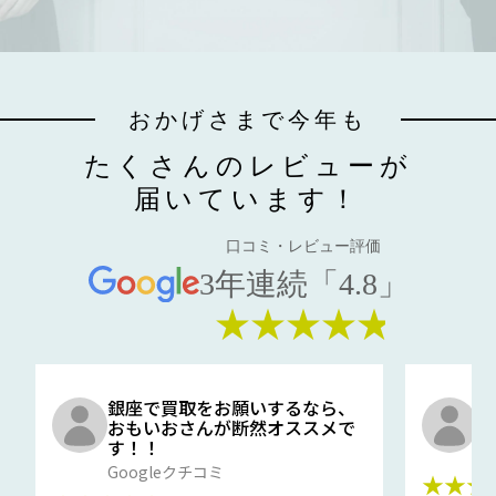
おかげさまで今年も
たくさんのレビューが
届いています！
口コミ・レビュー評価
3年連続「4.8」
★★★★★
銀座で買取をお願いするなら、
口
おもいおさんが断然オススメで
と
す！！
G
Googleクチコミ
★★★