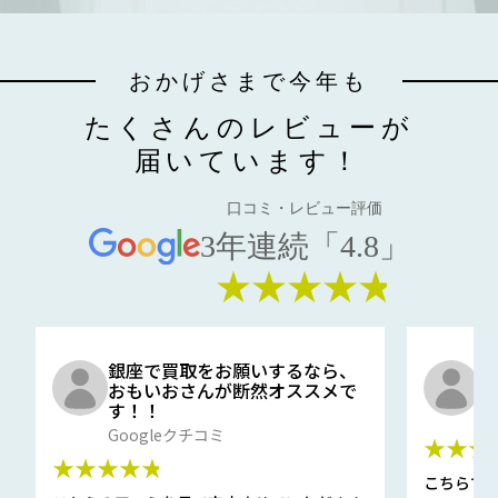
おかげさまで今年も
たくさんのレビューが
届いています！
口コミ・レビュー評価
3年連続「4.8」
★★★★★
銀座で買取をお願いするなら、
口
おもいおさんが断然オススメで
と
す！！
G
Googleクチコミ
★★★
★★★★★
こちらで