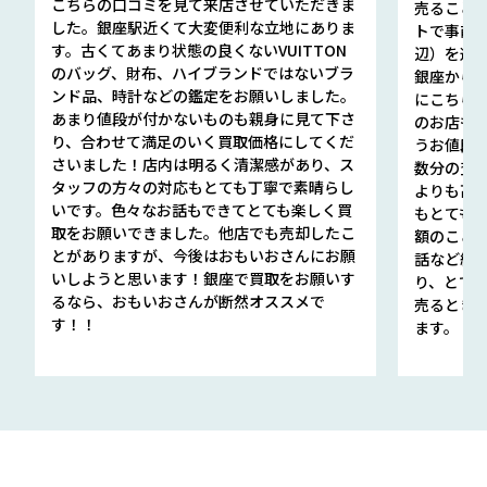
こちらの口コミを見て来店させていただきま
売ること
した。銀座駅近くて大変便利な立地にありま
トで事前
す。古くてあまり状態の良くないVUITTON
辺）を選ん
のバッグ、財布、ハイブランドではないブラ
銀座から徒
ンド品、時計などの鑑定をお願いしました。
にこちら
あまり値段が付かないものも親身に見て下さ
のお店も指輪
り、合わせて満足のいく買取価格にしてくだ
うお値段
さいました！店内は明るく清潔感があり、ス
数分の査定
タッフの方々の対応もとても丁寧で素晴らし
よりも高
いです。色々なお話もできてとても楽しく買
もとても
取をお願いできました。他店でも売却したこ
額のこと
とがありますが、今後はおもいおさんにお願
話など細か
いしようと思います！銀座で買取をお願いす
り、とて
るなら、おもいおさんが断然オススメで
売るとき
す！！
ます。