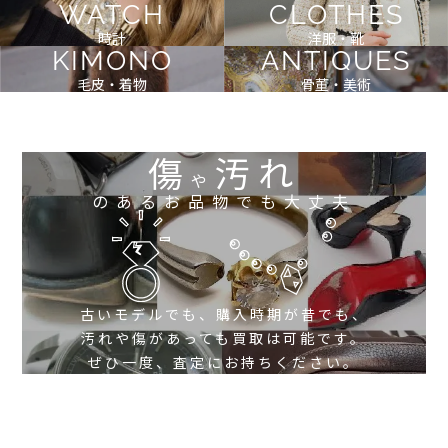
WATCH
CLOTHES
時計
洋服・靴
KIMONO
ANTIQUES
毛皮・着物
骨董・美術
傷
汚れ
や
のあるお品物でも大丈夫
古いモデルでも、購入時期が昔でも、
汚れや傷があっても買取は可能です。
ぜひ一度、査定にお持ちください。