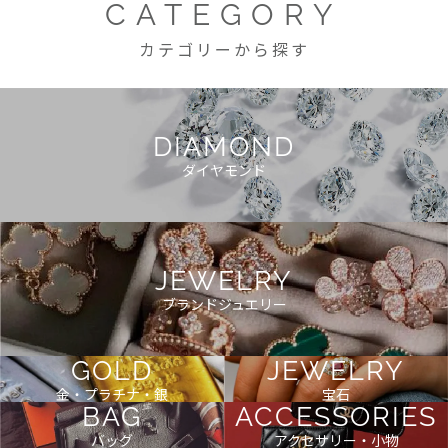
CATEGORY
カテゴリーから探す
DIAMOND
ダイヤモンド
JEWELRY
ブランドジュエリー
GOLD
JEWELRY
金・プラチナ・銀
宝石
BAG
ACCESSORIES
バッグ
アクセサリー・小物